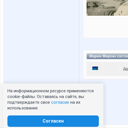
Марин Мирою состо
Де
На информационном ресурсе применяются
Статистика портрета:
cookie-файлы. Оставаясь на сайте, вы
подтверждаете свое
согласие
на их
сейчас просматривают портрет - 0
использование.
зарегистрированные пользователи
посетившие портрет за 7 дней - 0
Согласен