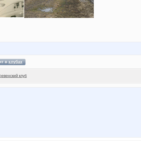
ит в
клубах
ревенский клуб