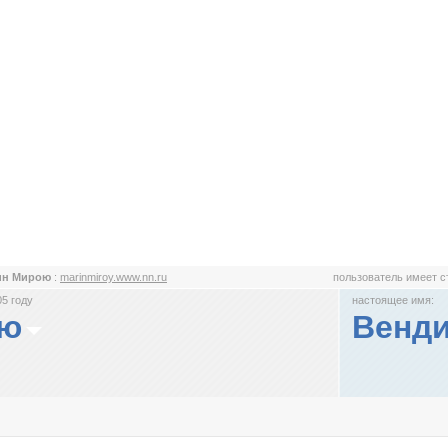
ин Мирою
:
marinmiroy.www.nn.ru
пользователь имеет 
5 году
настоящее имя:
ою
Венд