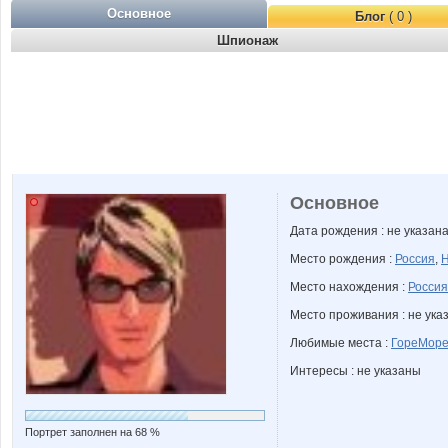
Основное
Блог
( 0 )
Шпионаж
Основное
Дата рождения : не указан
Место рождения :
Россия
,
Н
Место нахождения :
Россия
Место проживания : не ука
Любимые места :
ГореМор
Интересы : не указаны
Портрет заполнен на 68 %