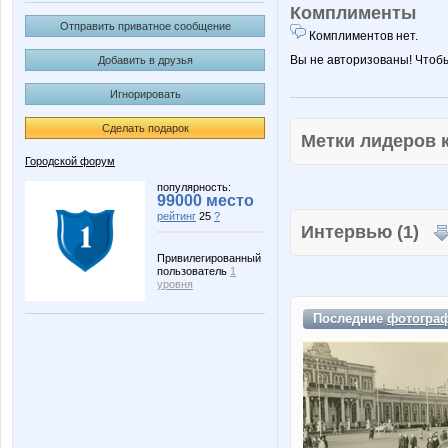
Комплименты
Отправить приватное сообщение
Комплиментов нет.
Вы не авторизованы! Чтоб
Добавить в друзья
Игнорировать
Сделать подарок
Метки лидеров
Городской форум
популярность:
99000 место
рейтинг
25
?
Интервью (1)
Привилегированный
пользователь
1
уровня
Последние
фотогра